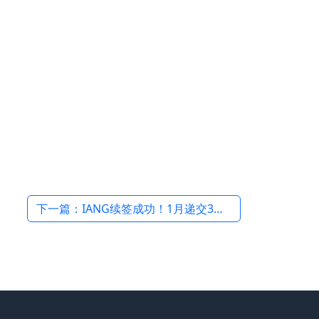
下一篇：IANG续签成功！1月递交3月获批，君拓移民助您无忧延续香港身份 →