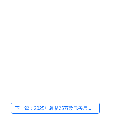
下一篇：2025年希腊25万欧元买房移民最新政策：君拓移民助您快速获永居 →