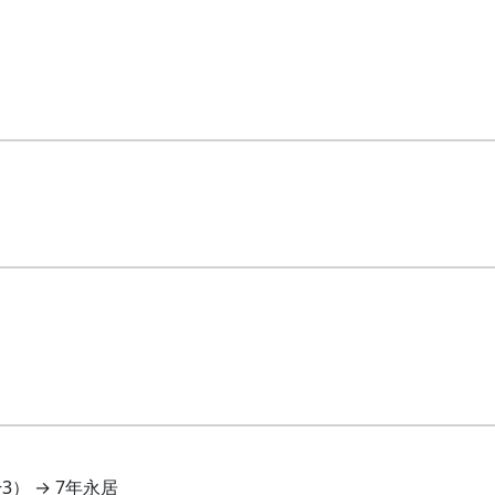
）
+3） → 7年永居