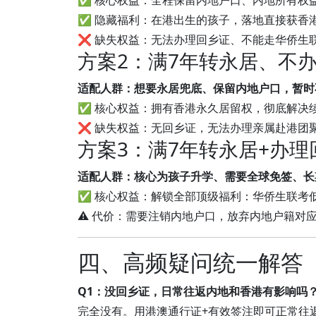
✅ 核心权益：全程保留内地户口、内地所有权
✅ 隐藏福利：在港出生的孩子，落地直接获香
❌ 缺失权益：无法办理回乡证、不能走华侨生
方案2：满7年转永居、不
适配人群：想要永居兜底、保留内地户口，暂时
✅ 核心权益：拥有香港永久居留权，彻底解决
❌ 缺失权益：无回乡证，无法办理亲属赴港团
方案3：满7年转永居+办
适配人群：核心为孩子升学、需要全球免签、长
✅ 核心权益：解锁全部顶级福利：华侨生联考低
⚠️ 代价：需要注销内地户口，放弃内地户籍对
四、高频疑问统一解答（
Q1：没回乡证，日常往返内地和香港有影响吗
完全没有。用港澳通行证+有效签注即可正常往