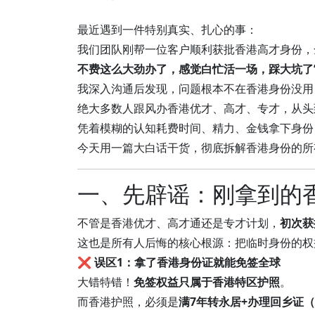
最近遇到一件特别真实、扎心的事：
我们团队刚帮一位客户顺利获批香港高才身份，
不费这么大劲办了，感觉白忙活一场，踩大坑了
我深入沟通后发现，问题根本不在香港身份没用
绝大多数人跟风办香港优才、高才、专才，从头
凭着模糊的认知耗费时间、精力、金钱拿下身份
今天用一篇大白话干货，彻底拆解香港身份的所
一、先辟谣：刚拿到的
不管是香港优才、高才通还是专才计划，
初次获
这也是所有人后悔的核心根源：把临时身份的权
❌
误区1：拿了香港身份证就能免签全球
大错特错！
免签权益只属于香港特区护照
。
而香港护照，必须是
满7年转永居+办理回乡证