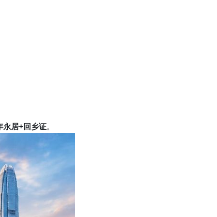
年永居+回乡证
。