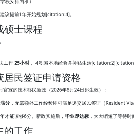
及学校安排为准）
提前1年开始规划[citation:4]。
成硕士课程
。
合法工作
25小时
，可积累本地经验并补贴生活[citation:2][citation
获居民签证申请资格
月官宣的技术移民新政（2026年8月24日起生效）：
分满分
，无需额外工作经验即可满足递交居民签证（Resident Visa）申请的
1年才能凑够6分。新政实施后，
毕业即达标
，大大缩短了等待时间[cita
主的工作