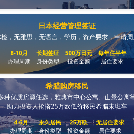
日本经营管理签证
体检，无雅思，无语言，学历，资产要求，申请周
8-10月
长期签证
500万日元
每年住半年
办理周期
身份类型
投资金额
居住要求
希腊购房移民
多种优质房源任选，雅典市中心公寓、山景公寓
助力投资人抢搭25万欧低价移民希腊末班车
4-6月
永久居民
25万欧
无居住要求
办理周期
身份类型
投资金额
居住要求