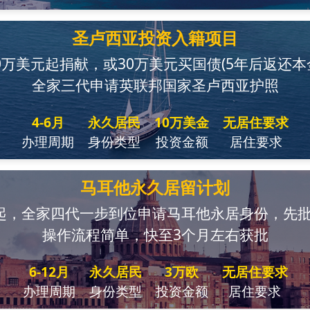
圣卢西亚投资入籍项目
0万美元起捐献，或30万美元买国债(5年后返还本
全家三代申请英联邦国家圣卢西亚护照
4-6月
永久居民
10万美金
无居住要求
办理周期
身份类型
投资金额
居住要求
马耳他永久居留计划
起，全家四代一步到位申请马耳他永居身份，先
操作流程简单，快至3个月左右获批
6-12月
永久居民
3万欧
无居住要求
办理周期
身份类型
投资金额
居住要求