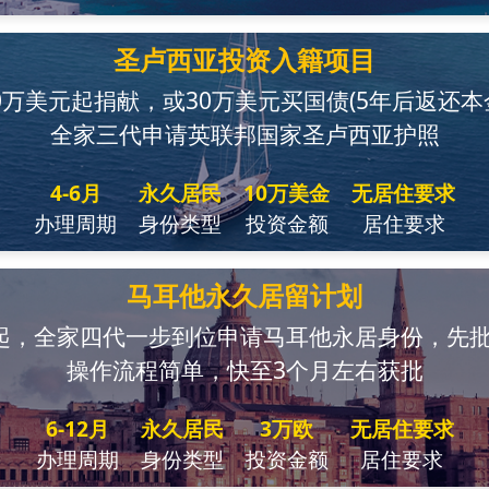
圣卢西亚投资入籍项目
0万美元起捐献，或30万美元买国债(5年后返还本
全家三代申请英联邦国家圣卢西亚护照
4-6月
永久居民
10万美金
无居住要求
办理周期
身份类型
投资金额
居住要求
马耳他永久居留计划
起，全家四代一步到位申请马耳他永居身份，先
操作流程简单，快至3个月左右获批
6-12月
永久居民
3万欧
无居住要求
办理周期
身份类型
投资金额
居住要求