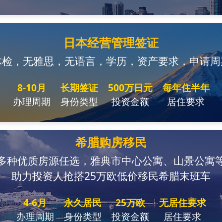
日本经营管理签证
体检，无雅思，无语言，学历，资产要求，申请周
8-10月
长期签证
500万日元
每年住半年
办理周期
身份类型
投资金额
居住要求
希腊购房移民
多种优质房源任选，雅典市中心公寓、山景公寓
助力投资人抢搭25万欧低价移民希腊末班车
4-6月
永久居民
25万欧
无居住要求
办理周期
身份类型
投资金额
居住要求