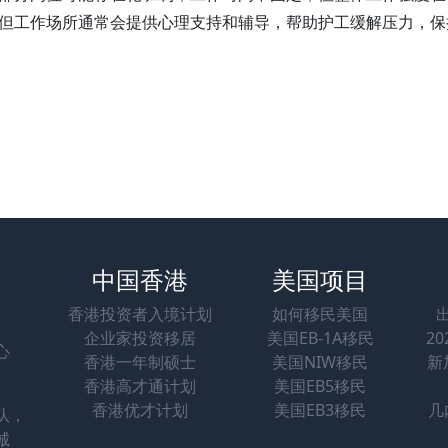
但工作场所通常会提供心理支持和辅导，帮助护工缓解压力，保
中国香港
美国项目
香港投资者入境计划
如何移民美国
企业家投资移居
美国EB-1A移民
2
心
香港一年制硕士
美国NIW移民
新
香港高才通计划
美国EB5移民
香港优才计划
美国EB3移民
几
队，
诚