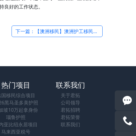
持良好的工作状态。
下一篇：【澳洲移民】澳洲护工移民在不同城市的生活成本对比 →
热门项目
联系我们
出国移民综合项目
关于君拓
026黑马圣多美护照
公司领导
加坡10万起拿身份
君拓招聘
瑙鲁护照
君拓荣誉
内亚比绍永居项目
联系我们
马来西亚税号