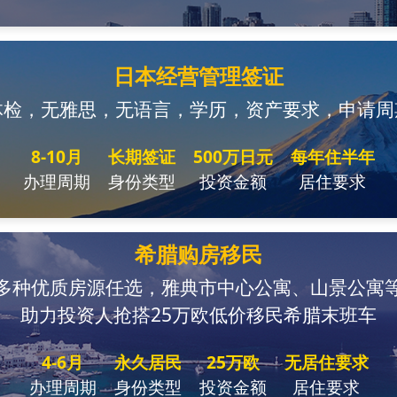
日本经营管理签证
体检，无雅思，无语言，学历，资产要求，申请周
8-10月
长期签证
500万日元
每年住半年
办理周期
身份类型
投资金额
居住要求
希腊购房移民
多种优质房源任选，雅典市中心公寓、山景公寓
助力投资人抢搭25万欧低价移民希腊末班车
4-6月
永久居民
25万欧
无居住要求
办理周期
身份类型
投资金额
居住要求