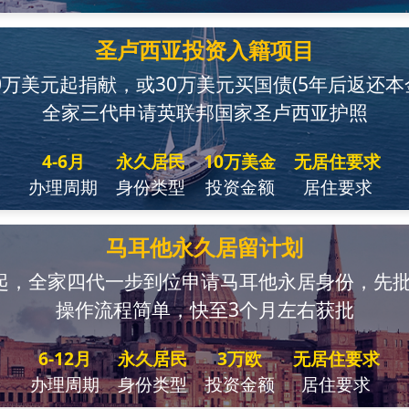
圣卢西亚投资入籍项目
0万美元起捐献，或30万美元买国债(5年后返还本
全家三代申请英联邦国家圣卢西亚护照
4-6月
永久居民
10万美金
无居住要求
办理周期
身份类型
投资金额
居住要求
马耳他永久居留计划
起，全家四代一步到位申请马耳他永居身份，先
操作流程简单，快至3个月左右获批
6-12月
永久居民
3万欧
无居住要求
办理周期
身份类型
投资金额
居住要求