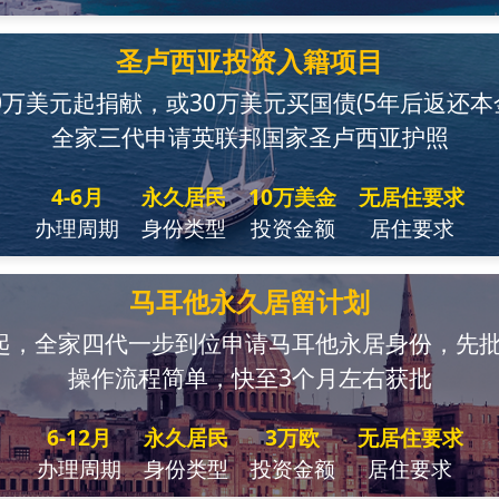
圣卢西亚投资入籍项目
0万美元起捐献，或30万美元买国债(5年后返还本
全家三代申请英联邦国家圣卢西亚护照
4-6月
永久居民
10万美金
无居住要求
办理周期
身份类型
投资金额
居住要求
马耳他永久居留计划
起，全家四代一步到位申请马耳他永居身份，先
操作流程简单，快至3个月左右获批
6-12月
永久居民
3万欧
无居住要求
办理周期
身份类型
投资金额
居住要求