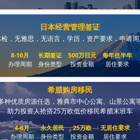
日本经营管理签证
体检，无雅思，无语言，学历，资产要求，申请周
8-10月
长期签证
500万日元
每年住半年
办理周期
身份类型
投资金额
居住要求
希腊购房移民
多种优质房源任选，雅典市中心公寓、山景公寓
助力投资人抢搭25万欧低价移民希腊末班车
4-6月
永久居民
25万欧
无居住要求
办理周期
身份类型
投资金额
居住要求