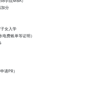
SB学院MBA）
书加分
/子女入学
供水电费账单等证明）
%
申请PR）