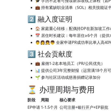
🎓 学历不足者可报读新加坡线上课程（如P
💼 持有紧缺职业清单（SOL）相关技能证
2️⃣ 融入度证明
🏠 家庭重心转移：配偶持DP在新加坡工作
📅 居住时长建议：每年居住≥6个月（提
👨👩👧👦 全家申请PR成功率比单人高40
3️⃣ 社会贡献度
💼 雇佣1-2名本地员工（PR/公民优先）
📊 提供公司3年完整财报（运营满18个月可
🌱 参与社区活动或慈善捐赠记录加分
⏳ 办理周期与费用
阶段
周期
核心要求
EP申请
1-1.5个月
公司注册+银行开户+EP获批