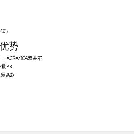
申请）
目优势
ACRA/ICA双备案
获批PR
保障条款