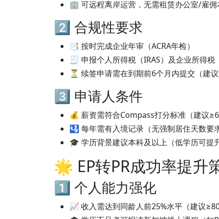
🏢 可远程离岸运营，无需租赁办公室/雇
2️⃣ 合规性要求
📑 按时完成企业年审（ACRA年检）
🧾 申报个人所得税（IRAS）及企业所得税
⏳ 续签申请需在到期前6个月内提交（建议
3️⃣ 申请人条件
💰 薪资需符合Compass打分标准（建议≥6
🛂 每年需有入境记录（无强制居住天数要
🎓 学历背景建议本科及以上（低学历可提
🌟 EP转PR成功率提升
1️⃣ 个人能力强化
📈 收入需达到同龄人前25%水平（建议≥80