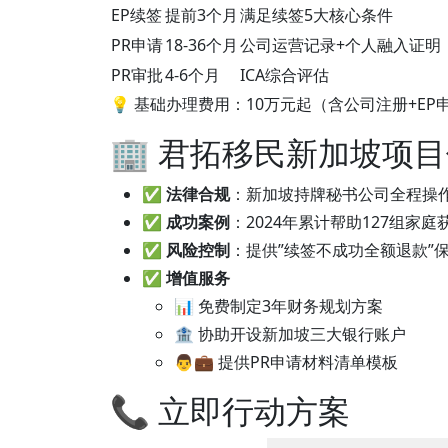
EP续签
提前3个月
满足续签5大核心条件
PR申请
18-36个月
公司运营记录+个人融入证明
PR审批
4-6个月
ICA综合评估
💡 基础办理费用：10万元起（含公司注册+EP
🏢 君拓移民新加坡项
✅
法律合规
：新加坡持牌秘书公司全程操作，
✅
成功案例
：2024年累计帮助127组家庭
✅
风险控制
：提供”续签不成功全额退款”
✅
增值服务
📊 免费制定3年财务规划方案
🏦 协助开设新加坡三大银行账户
👨💼 提供PR申请材料清单模板
📞 立即行动方案