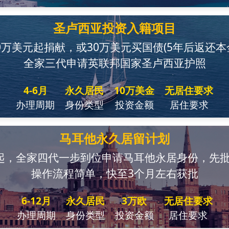
圣卢西亚投资入籍项目
0万美元起捐献，或30万美元买国债(5年后返还本
全家三代申请英联邦国家圣卢西亚护照
4-6月
永久居民
10万美金
无居住要求
办理周期
身份类型
投资金额
居住要求
马耳他永久居留计划
起，全家四代一步到位申请马耳他永居身份，先
操作流程简单，快至3个月左右获批
6-12月
永久居民
3万欧
无居住要求
办理周期
身份类型
投资金额
居住要求