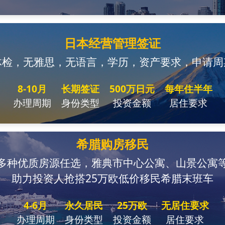
日本经营管理签证
体检，无雅思，无语言，学历，资产要求，申请周
8-10月
长期签证
500万日元
每年住半年
办理周期
身份类型
投资金额
居住要求
希腊购房移民
多种优质房源任选，雅典市中心公寓、山景公寓
助力投资人抢搭25万欧低价移民希腊末班车
4-6月
永久居民
25万欧
无居住要求
办理周期
身份类型
投资金额
居住要求