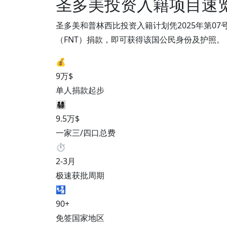
圣多美投资入籍项目速
圣多美和普林西比投资入籍计划凭2025年第0
（FNT）捐款，即可获得该国公民身份及护照。
💰
9万$
单人捐款起步
👨‍👩‍👧‍👦
9.5万$
一家三/四口总费
⏱️
2-3月
极速获批周期
🛂
90+
免签国家地区