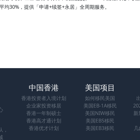
均30%，提供「申请+续签+永居」全周期服务。
中国香港
美国项目
香港投资者入境计划
如何移民美国
企业家投资移居
美国EB-1A移民
2
心
香港一年制硕士
美国NIW移民
新
香港高才通计划
美国EB5移民
香港优才计划
美国EB3移民
几
队，
诚