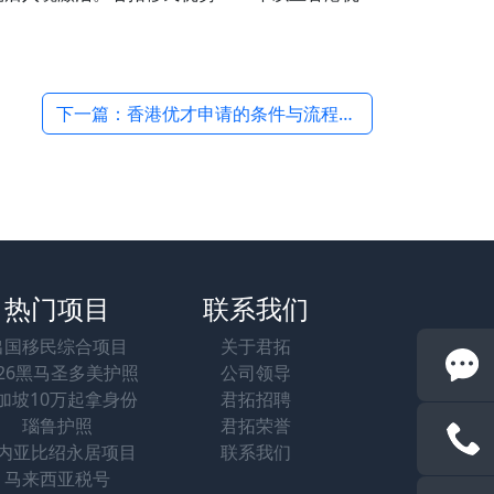
下一篇：香港优才申请的条件与流程：一步步指南 →
热门项目
联系我们
出国移民综合项目
关于君拓
026黑马圣多美护照
公司领导
加坡10万起拿身份
君拓招聘
瑙鲁护照
君拓荣誉
内亚比绍永居项目
联系我们
马来西亚税号