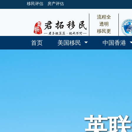
移民评估
房产评估
流程全
透明
移民更
放心
首页
美国移民
中国香港
英联