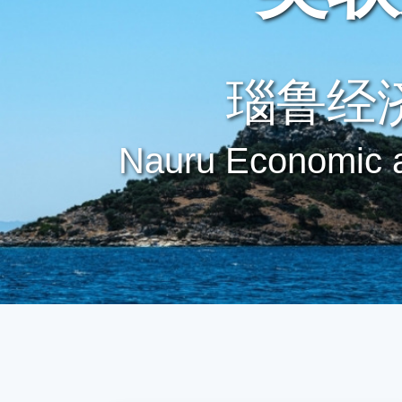
瑙鲁经
Nauru Economic a