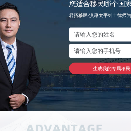
您适合移民哪个国
君拓移民-澳籍太平绅士律师
生成我的专属移民