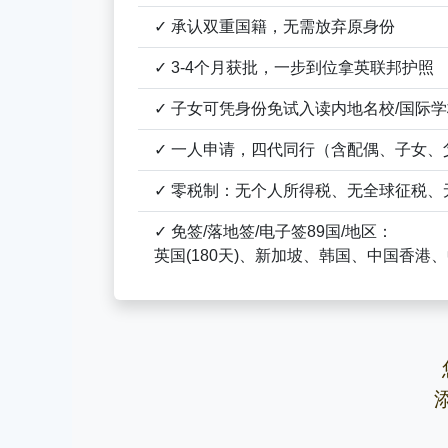
✓ 承认双重国籍，无需放弃原身份
✓ 3-4个月获批，一步到位拿英联邦护照
✓ 子女可凭身份免试入读内地名校/国际
✓ 一人申请，四代同行（含配偶、子女、
✓ 零税制：无个人所得税、无全球征税、
✓ 免签/落地签/电子签89国/地区：
英国(180天)、新加坡、韩国、中国香