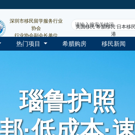
深圳市移民留学服务行业
美国移民
希腊移民
日本移
协会
港
行业协会副会长单位
热门项目
希腊购房
移民新闻
瑙鲁护照
邦·低成本·