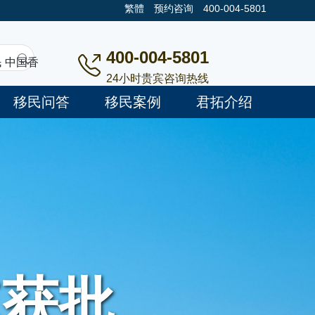
繁體
预约咨询
400-004-5801
400-004-5801
民
中国香
24小时贵宾咨询热线
移民问答
移民案例
君拓介绍
速获批