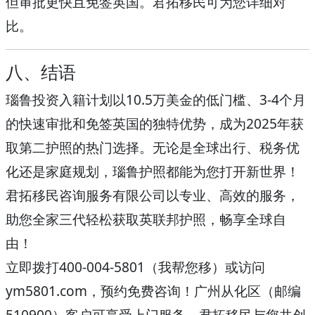
但审批更快且免签英国。君拓移民可为您详细对
比。
八、结语
瑙鲁投资入籍计划
以
10.5万美金
的低门槛、
3-4个月
的快速审批和
免签英国
的独特优势，成为2025年获
取第二护照的热门选择。无论是全球出行、税务优
化还是家庭规划，瑙鲁护照都能为您打开新世界！
君拓移民咨询服务有限公司
以专业、高效的服务，
助您全家三代轻松获取英联邦护照，畅享全球自
由！
立即拨打
400-004-5801（我帮您移）
或访问
ym5801.com
，预约免费咨询！广州从化区（邮编
510900）客户可享受上门服务，君拓移民与您共创