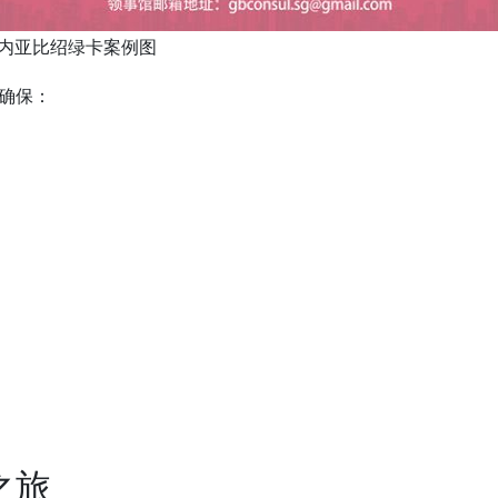
内亚比绍绿卡案例图
确保：
之旅