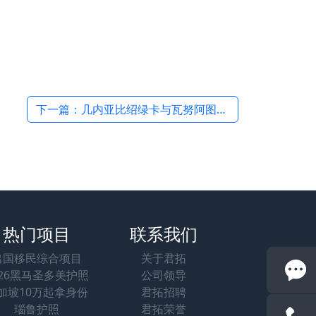
下一篇：几内亚比绍绿卡与瓦努阿图绿卡：最低2万轻松拿下的“地板砖”绿卡全解析 →
热门项目
联系我们
出国移民综合项目
关于君拓
026黑马圣多美护照
公司领导
加坡10万起拿身份
君拓招聘
瑙鲁护照
君拓荣誉