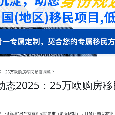
5：25万欧购房移民是否调整？
态2025：25万欧购房
调整，但新增“房产持有期5年”要求（原无限制），且禁止购买农