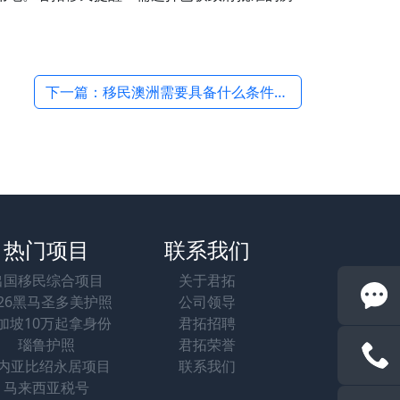
下一篇：移民澳洲需要具备什么条件？2025年低门槛路径与案例 →
热门项目
联系我们
出国移民综合项目
关于君拓
026黑马圣多美护照
公司领导
加坡10万起拿身份
君拓招聘
瑙鲁护照
君拓荣誉
内亚比绍永居项目
联系我们
马来西亚税号