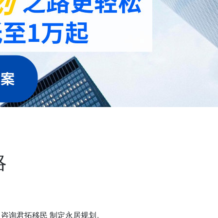
略
咨询君拓移民 制定永居规划。