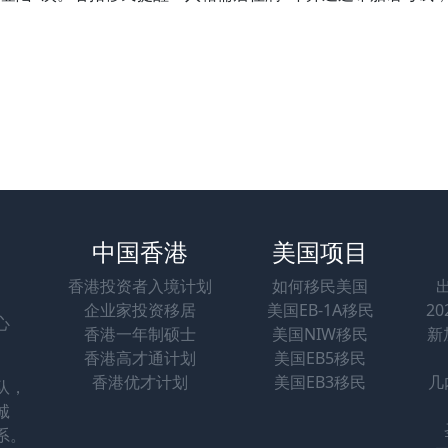
中国香港
美国项目
香港投资者入境计划
如何移民美国
企业家投资移居
美国EB-1A移民
2
心
香港一年制硕士
美国NIW移民
新
香港高才通计划
美国EB5移民
香港优才计划
美国EB3移民
几
队，
诚
系。