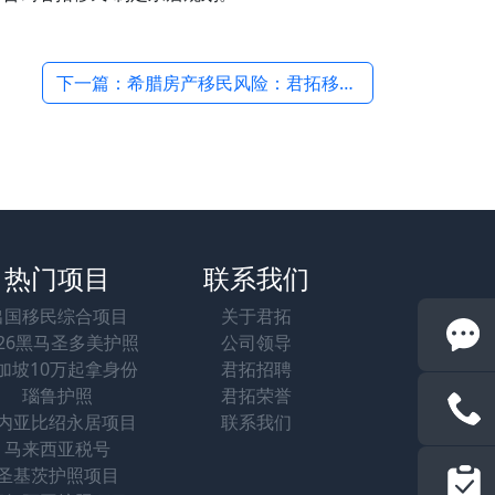
下一篇：希腊房产移民风险：君拓移民风险评估与规避方案 →
热门项目
联系我们
出国移民综合项目
关于君拓
026黑马圣多美护照
公司领导
加坡10万起拿身份
君拓招聘
瑙鲁护照
君拓荣誉
内亚比绍永居项目
联系我们
马来西亚税号
圣基茨护照项目