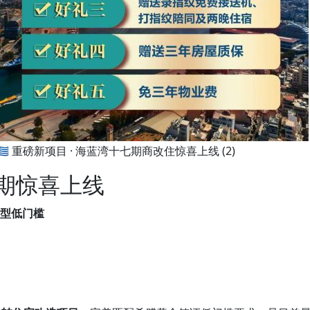
🇬🇷 重磅新项目 · 海蓝湾十七期商改住惊喜上线 (2)
十七期惊喜上线
小户型低门槛