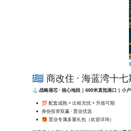
🇬🇷 商改住 · 海蓝湾
⚓️ 战略港芯 · 核心地段 | 600米直抵港口 | 
💯 配套成熟 + 出租无忧 + 升值可期
身份投资双赢 · 置业优选
🎁 置业专属多重礼包（欢迎详询）