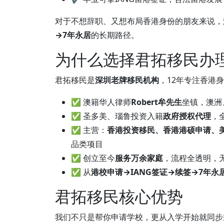
对于不想辞职、又想布局香港身份的朋友来说，
→7年永居
的长期路径。
为什么选择君拓移民办理
君拓移民是
深圳老牌移民机构
，12年专注香港
✅ 澳籍华人律师
Robert牟先生
坐镇，澳洲
✅ 圣多美、瑙鲁投资入籍
政府授权代理
，
✅ 主营：
香港投资移民、香港港硕申请、
品类项目
✅ 创立至今
服务万余家庭
，流程全透明，
✅ 从
港校申请→IANG签证→续签→7年永
君拓移民核心优势
我们不只是帮你申请学校，更从入学开始就同步