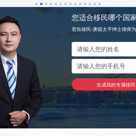
您适合移民哪个国
君拓移民-澳籍太平绅士律师
生成我的专属移民