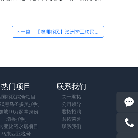
下一篇：【澳洲移民】澳洲护工移民，配偶和子女能享受什么福利？ →
热门项目
联系我们
出国移民综合项目
关于君拓
026黑马圣多美护照
公司领导
加坡10万起拿身份
君拓招聘
瑙鲁护照
君拓荣誉
内亚比绍永居项目
联系我们
马来西亚税号