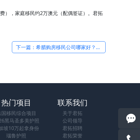
税费），家庭移民约2万澳元（配偶签证）。君拓
下一篇：希腊购房移民公司哪家好？君拓移民服务优势与客户评价 →
热门项目
联系我们
出国移民综合项目
关于君拓
026黑马圣多美护照
公司领导
加坡10万起拿身份
君拓招聘
瑙鲁护照
君拓荣誉