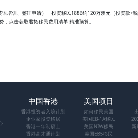
语培训、签证申请），投资移民188B约120万澳元（投资款+
费，点击获取君拓移民费用清单 精准预算。
中国香港
美国项目
香港投资者入境计划
如何移民美国
企业家投资移居
美国EB-1A移民
2
心
香港一年制硕士
美国NIW移民
新
香港高才通计划
美国EB5移民