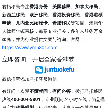
君拓移民专注
香港身份
、
美国移民
、
加拿大移民
、
新西兰移民
、
欧洲移民
、
香港投资移民
、
香港港硕
申请
、
几内亚比绍绿卡
、
希腊移民
等项目。澳籍华
人律师坐镇审核，每案专业把关，多年来服务万余
家庭，并为行业提供文案与咨询。官网：
https://www.ym5801.com
立即咨询：开启全家香港梦
微信搜素添加君拓客服微信
有疑问？欢迎
不懂就问，有问必答
！拨打君拓移民
热线
400-004-5801
，专业顾问24小时在线，为您量
身定制
移民规划
。行动起来，恭喜下一个就是您！