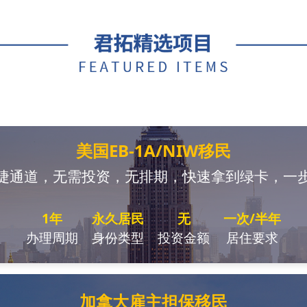
美国EB-1A/NIW移民
捷通道，无需投资，无排期，快速拿到绿卡，一
1年
永久居民
无
一次/半年
办理周期
身份类型
投资金额
居住要求
加拿大雇主担保移民