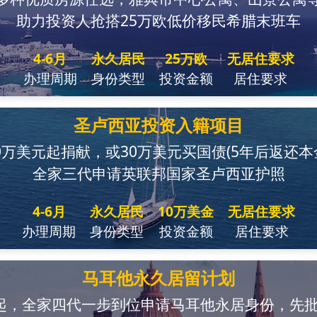
助力投资人抢搭25万欧低价移民希腊末班车
4-6月
永久居民
25万欧
无居住要求
办理周期
身份类型
投资金额
居住要求
圣卢西亚投资入籍项目
0万美元起捐献，或30万美元买国债(5年后返还本
全家三代申请英联邦国家圣卢西亚护照
4-6月
永久居民
10万美金
无居住要求
办理周期
身份类型
投资金额
居住要求
马耳他永久居留计划
起，全家四代一步到位申请马耳他永居身份，先