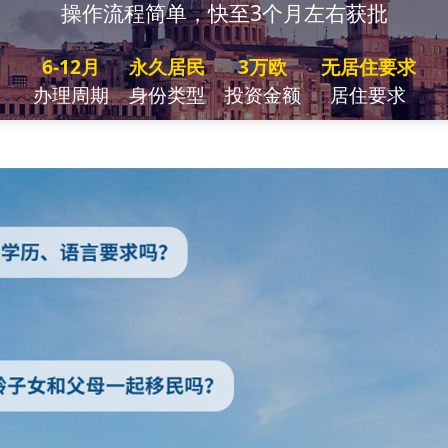
操作流程简单，快至3个月左右获批
6-12月
永久居民
3万欧
无居住要求
办理周期
身份类型
投资金额
居住要求