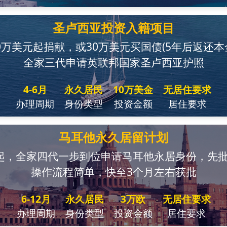
圣卢西亚投资入籍项目
0万美元起捐献，或30万美元买国债(5年后返还本
全家三代申请英联邦国家圣卢西亚护照
4-6月
永久居民
10万美金
无居住要求
办理周期
身份类型
投资金额
居住要求
马耳他永久居留计划
起，全家四代一步到位申请马耳他永居身份，先
操作流程简单，快至3个月左右获批
6-12月
永久居民
3万欧
无居住要求
办理周期
身份类型
投资金额
居住要求