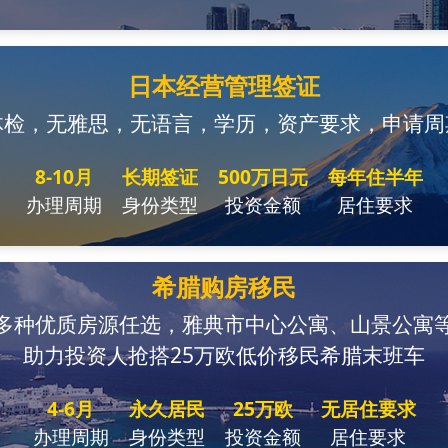
日本经营管理签证
体检，无雅思，无语言，学历，资产要求，申请周
8-10月
长期签证
500万日元
每年住半年
办理周期
身份类型
投资金额
居住要求
希腊购房移民
多种优质房源任选，雅典市中心公寓、山景公寓
助力投资人抢搭25万欧低价移民希腊末班车
4-6月
永久居民
25万欧
无居住要求
办理周期
身份类型
投资金额
居住要求